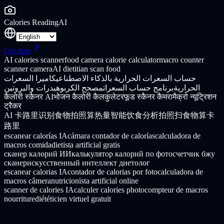
Calories Reading
AI
Get App
AI calories scanner
food camera calorie calculator
macro counter
scanner camera
AI dietitian scan food
حساب السعرات الحرارية بالذكاء الاصطناعي
كاميرا السعرات
الحرارية
برنامج حساب السعرات
مصحح الكربوهيدرات والبروتين
कैलोरी स्कैनर AI
भोजन कैलोरी कैलकुलेटर
फूड स्कैनर कैमरा
मैक्रो न्यूट्रिशन
ट्रैकर
AI 卡路里识别
食物拍照算热量
智能饮食分析
拍照扫食物算卡
路里
escanear calorías IA
cámara contador de calorías
calculadora de
macros comida
dietista artificial gratis
сканер калорий ИИ
калькулятор калорий по фото
счетчик бжу
сканер
искусственный интеллект диетолог
escanear calorias IA
contador de calorias por foto
calculadora de
macros câmera
nutricionista artificial online
scanner de calories IA
calculer calories photo
compteur de macros
nourriture
diététicien virtuel gratuit